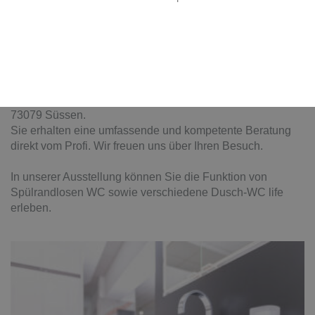
BESUCHEN SIE UNSERE
AUSSTELLUNG
Eine riesige Auswahl auf 300m² erwartet Sie in unserer
Sanitär-, Heizungs-, Fliesen- und Wellnessausstellung in
73079 Süssen.
Sie erhalten eine umfassende und kompetente Beratung
direkt vom Profi. Wir freuen uns über Ihren Besuch.
In unserer Ausstellung können Sie die Funktion von
Spülrandlosen WC sowie verschiedene Dusch-WC life
erleben.