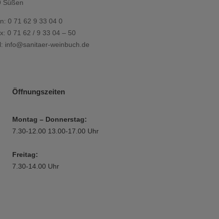
9 Süßen
on: 0 71 62 9 33 04 0
x: 0 71 62 / 9 33 04 – 50
l:
info@sanitaer-weinbuch.de
Öffnungszeiten
Montag – Donnerstag:
7.30-12.00 13.00-17.00 Uhr
Freitag:
7.30-14.00 Uhr