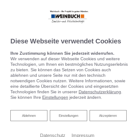
Diese Webseite verwendet Cookies
Ihre Zustimmung können Sie jederzeit widerrufen.
Wir verwenden auf dieser Webseite Cookies und weitere
Technologien, um Ihnen ein bestmögliches Nutzungserlebnis
zu bieten. Sie können das Setzen von Cookies auch
ablehnen und unsere Seite nur mit den technisch
notwendigen Cookies nutzen. Weitere Informationen, sowie
eine detaillierte Übersicht der Cookies und eingesetzten
Startseite
»
Badinspiration & Musterbäder
»
Luxus-Bad 7 ㎡
Technologien finden Sie in unserer
Datenschutzerklärung
.
Sie können Ihre
Einstellungen
jederzeit ändern.
Luxus-Bad 7 ㎡
Ablehnen
Ablehnen
Einstellungen
Akzeptieren
Datenschutz
Impressum