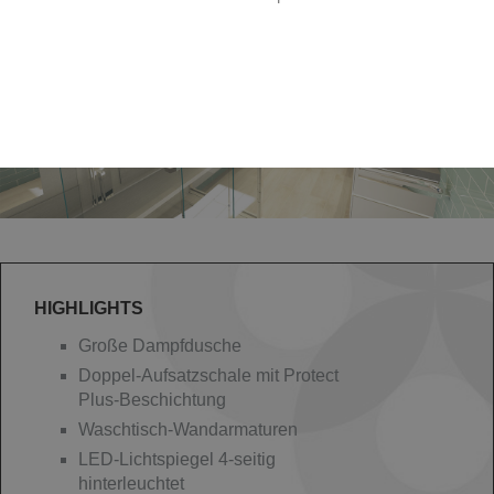
HIGHLIGHTS
Große Dampfdusche
Doppel-Aufsatzschale mit Protect
Plus-Beschichtung
Waschtisch-Wandarmaturen
LED-Lichtspiegel 4-seitig
hinterleuchtet