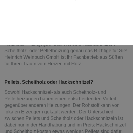
Heizen mit Holz
Nachhaltige Wärme im ganzen Haus
Eine bessere CO
-Bilanz, auf lange Sicht geringere
2
Kosten im Betrieb, ein nachwachsender Rohstoff als
Heizmittel – klingt gut? Dann ist eine Hackschnitzel-,
Scheitholz- oder Pelletheizung genau das Richtige für Sie!
Heinrich Weinbuch GmbH ist Ihr Fachbetrieb aus Süßen
für Ihren Traum vom Heizen mit Holz.
Pellets, Scheitholz oder Hackschnitzel?
Sowohl Hackschnitzel- als auch Scheitholz- und
Pelletheizungen haben einen entscheidenden Vorteil
gegenüber anderen Heizungen: Der Rohstoff kann von
lokalen Erzeugern gekauft werden. Der Unterschied
zwischen Pellets und Scheitholz oder Hackschnitzeln ist
dabei nur in der Handhabung und im Preis: Hackschnitzel
und Scheitholz kosten etwas weniger, Pellets sind dafür