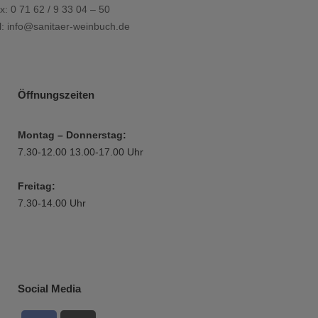
x: 0 71 62 / 9 33 04 – 50
l:
info@sanitaer-weinbuch.de
Öffnungszeiten
Montag – Donnerstag:
7.30-12.00 13.00-17.00 Uhr
Freitag:
7.30-14.00 Uhr
Social Media