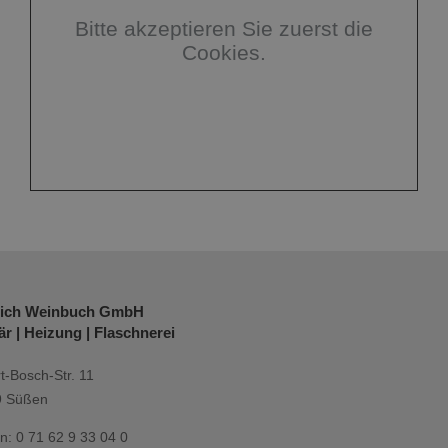
Bitte akzeptieren Sie zuerst die
Cookies.
rich Weinbuch GmbH
är | Heizung | Flaschnerei
t-Bosch-Str. 11
9 Süßen
on: 0 71 62 9 33 04 0