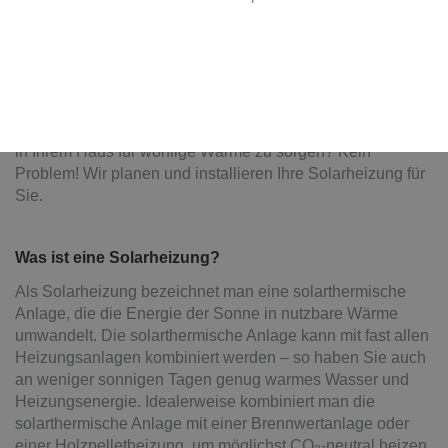
Heizen mit Solarenergie
Heinrich Weinbuch GmbH: Ihr Partner für
nachhaltiges Heizen in Süßen
Sie möchten die unendliche Energie der Sonne nutzen, um
in Ihrem Haus für wohlige Wärme zu sorgen? Kein
Problem! Wir planen und installieren Ihre Solarheizung für
Sie.
Was ist eine Solarheizung?
Als Solarheizung bezeichnet man eine solarthermische
Anlage, die die Energie der Sonne in nutzbare Wärme
umwandelt. Die solarthermische Anlage kann mit fast allen
Heizungsanlagen kombiniert werden – so haben Sie auch
an weniger sonnigen Tagen genug warmes Wasser und
Heizungsenergie. Idealerweise kombiniert man die
solarthermische Anlage mit einer Brennwertanlage oder
einer Holzpelletheizung, um möglichst CO
-neutral heizen